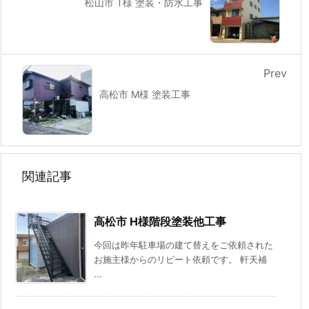
松山市 T様 塗装・防水工事
Prev
高松市 M様 塗装工事
関連記事
高松市 H様階段塗装他工事
今回は昨年駐車場の建て替えをご依頼された
お施主様からのリピート依頼です。 軒天補
...