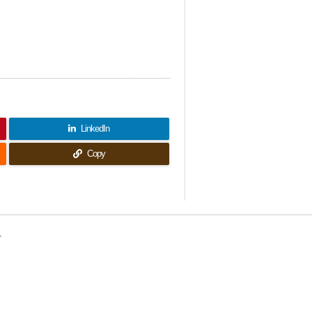
LinkedIn
Copy
せ