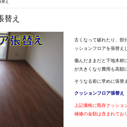
張替え
張替え
古くなって破れたり、部
ッションフロアを張替え
傷んだままだと下地木材
が大きくなり費用も高額
そうなる前に早めに張替
クッションフロア張替え ￥2
上記価格に既存クッショ
補修の金額は含まれてお