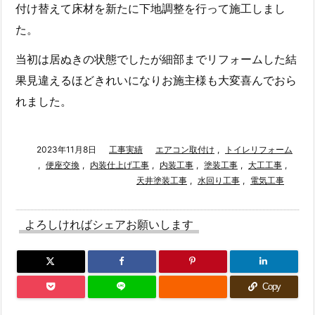
付け替えて床材を新たに下地調整を行って施工しまし
た。
当初は居ぬきの状態でしたが細部までリフォームした結
果見違えるほどきれいになりお施主様も大変喜んでおら
れました。
2023年11月8日
工事実績
エアコン取付け
,
トイレリフォーム
,
便座交換
,
内装仕上げ工事
,
内装工事
,
塗装工事
,
大工工事
,
天井塗装工事
,
水回り工事
,
電気工事
よろしければシェアお願いします
Copy