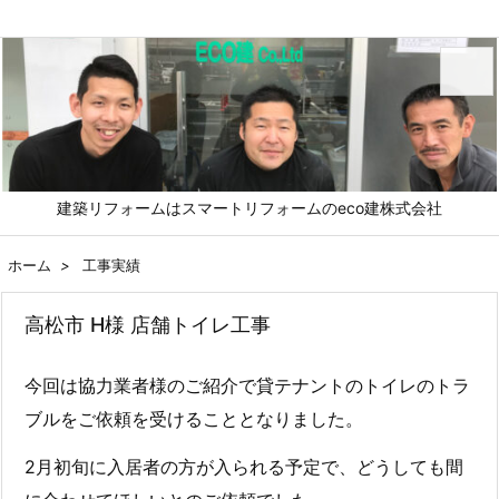
メニュ
建築リフォームはスマートリフォームのeco建株式会社
前へ
ホーム
>
工事実績
次へ
高松市 H様 店舗トイレ工事
検索
今回は協力業者様のご紹介で貸テナントのトイレのトラ
ブルをご依頼を受けることとなりました。
2月初旬に入居者の方が入られる予定で、どうしても間