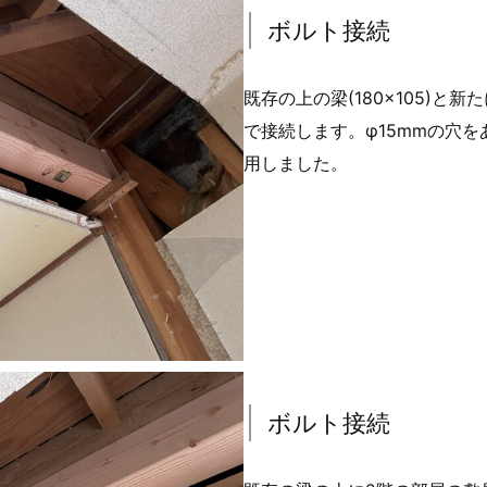
ボルト接続
既存の上の梁(180×105)と新た
で接続します。φ15mmの穴をあ
用しました。
ボルト接続