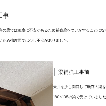
工事
存の梁では強度に不安があるため補強梁をついかすることにな
いため強度面では少し不安がありました。
梁補強工事前
天井を少し開口して既存の梁を
180×105の梁で受けていまし