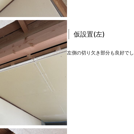
仮設置(左)
左側の切り欠き部分も良好でし