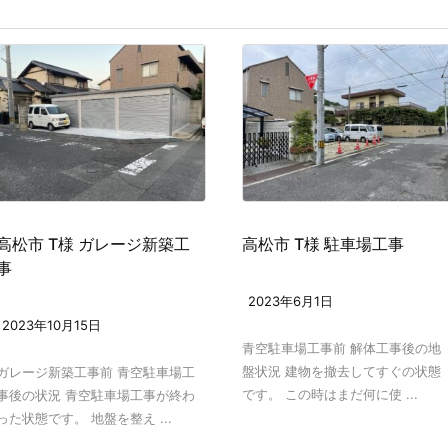
高松市 T様 ガレージ新築工
高松市 T様 駐車場工事
事
2023年6月1日
2023年10月15日
青空駐車場工事前 解体工事後の地
盤状況 建物を撤去してすぐの状態
ガレージ新築工事前 青空駐車場工
です。 この時はまだ何に使 ...
事後の状況 青空駐車場工事が終わ
った状態です。 地盤を整え ...