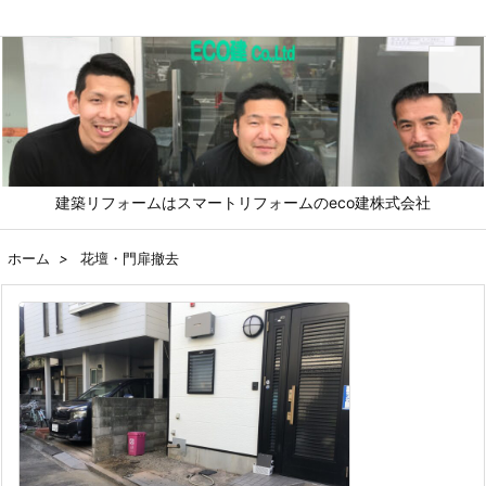
メニュ
建築リフォームはスマートリフォームのeco建株式会社
前へ
ホーム
>
花壇・門扉撤去
次へ
検索